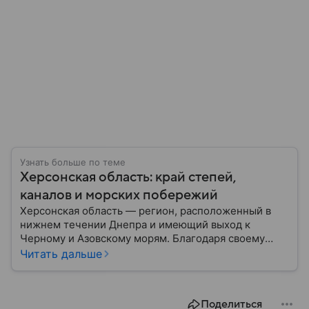
Узнать больше по теме
Херсонская область: край степей,
каналов и морских побережий
Херсонская область — регион, расположенный в
нижнем течении Днепра и имеющий выход к
Черному и Азовскому морям. Благодаря своему
географическому положению область на
Читать дальше
протяжении многих десятилетий играла важную
роль в развитии сельского хозяйства, морской
торговли и транспортного сообщения между
Поделиться
севером и югом региона. Собрали главное по теме.