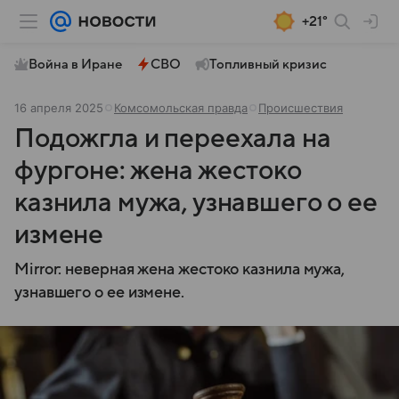
+21°
Война в Иране
СВО
Топливный кризис
16 апреля 2025
Комсомольская правда
Происшествия
Подожгла и переехала на
фургоне: жена жестоко
казнила мужа, узнавшего о ее
измене
Mirror: неверная жена жестоко казнила мужа,
узнавшего о ее измене.