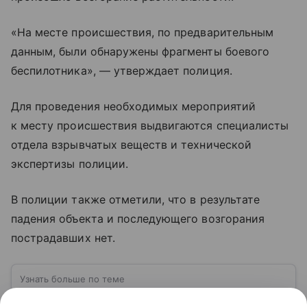
«На месте происшествия, по предварительным
данным, были обнаружены фрагменты боевого
беспилотника», — утверждает полиция.
Для проведения необходимых мероприятий
к месту происшествия выдвигаются специалисты
отдела взрывчатых веществ и технической
экспертизы полиции.
В полиции также отметили, что в результате
падения объекта и последующего возгорания
пострадавших нет.
Узнать больше по теме
Беспилотные летательные аппараты