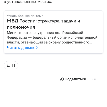
в установленных местах.
Узнать больше по теме
МВД России: структура, задачи и
полномочия
Министерство внутренних дел Российской
Федерации — федеральный орган исполнительной
власти, отвечающий за охрану общественного
порядка, борьбу с преступностью, обеспечение
Читать дальше
безопасности граждан и реализацию
государственной политики в сфере внутренних дел.
В материале рассказываем, чем занимается МВД
ДТП
России, какие задачи выполняет министерство, как
устроена его структура, кто возглавляет ведомство
и какие полномочия оно имеет.
Поделиться