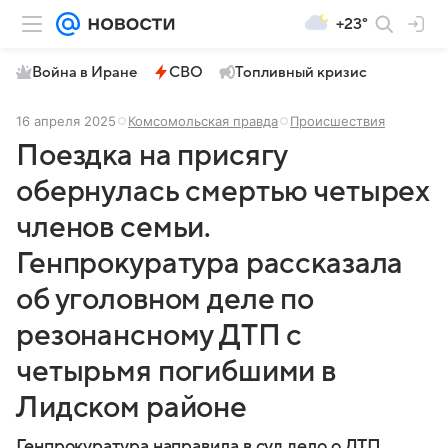
+23°
Война в Иране
СВО
Топливный кризис
16 апреля 2025
Комсомольская правда
Происшествия
Поездка на присягу
обернулась смертью четырех
членов семьи.
Генпрокуратура рассказала
об уголовном деле по
резонансному ДТП с
четырьмя погибшими в
Лидском районе
Генпрокуратура направила в суд дело о ДТП