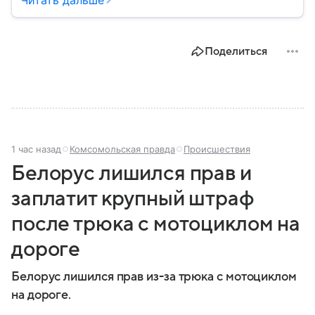
Читать дальше
территорию, страна играет значительную роль в
международной политике и экономике региона. В
этом материале разбираем главное о союзной РФ
Поделиться
республике.
1 час назад
Комсомольская правда
Происшествия
Белорус лишился прав и
заплатит крупный штраф
после трюка с мотоциклом на
дороге
Белорус лишился прав из-за трюка с мотоциклом
на дороге.