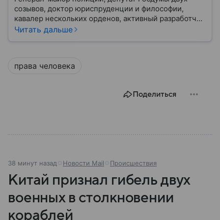
созывов, доктор юриспруденции и философии,
кавалер нескольких орденов, активный разработчик
законов, направленных на защиту прав человека и
Читать дальше
борьбу с преступностью. Все это об одном
человеке — Татьяне Москальковой, прошедшей
путь от простого бухгалтера до российского
права человека
омбудсмена. Собрали главное из ее биографии.
Поделиться
38 минут назад
Новости Mail
Происшествия
Китай признал гибель двух
военных в столкновении
кораблей