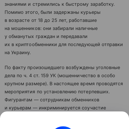
знаниями и стремились к быстрому заработку.
Помимо этого, были задержаны курьеры
в возрасте от 18 до 25 лет, работавшие
на мошенников: они забирали наличные
у обманутых граждан и передавали
их в криптообменники для последующей отправки
на Украину.
По факту произошедшего возбуждены уголовные
дела по ч. 4 ст. 159 УК (мошенничество в особо
крупном размере). В настоящее время проводятся
мероприятия по установлению потерпевших.
Фигурантам — сотрудникам обменников
и курьерам — инкриминируется соучастие
в преступлении, максимальное наказание
по данной статье предусматривает лишение