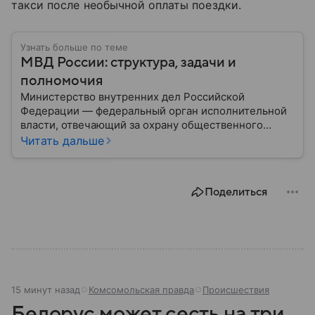
такси после необычной оплаты поездки.
Узнать больше по теме
МВД России: структура, задачи и
полномочия
Министерство внутренних дел Российской
Федерации — федеральный орган исполнительной
власти, отвечающий за охрану общественного
порядка, борьбу с преступностью, обеспечение
Читать дальше
безопасности граждан и реализацию
государственной политики в сфере внутренних дел.
В материале рассказываем, чем занимается МВД
Поделиться
России, какие задачи выполняет министерство, как
устроена его структура, кто возглавляет ведомство
и какие полномочия оно имеет.
15 минут назад
Комсомольская правда
Происшествия
Белорус может сесть на три