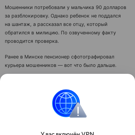
Мошенники потребовали у мальчика 90 долларов
за разблокировку. Однако ребенок не поддался
на шантаж, а рассказал все отцу, который
обратился в милицию. По озвученному факту
проводится проверка.
Ранее в Минске пенсионер сфотографировал
курьера мошенников — вот что было дальше.
Кстати, минчанка позвонила в милицию, когда
ее девятилетняя дочь постригла волосы.
А еще милиция устанавливает личность погибшей
под Лепелем женщины и ищет ее родных.
Поделиться
У вас включ
ён
V
P
N