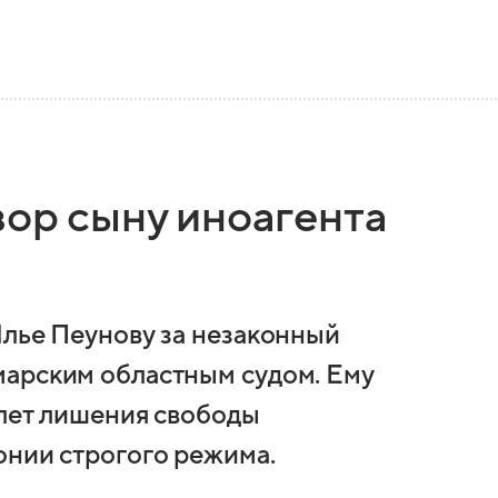
вор сыну иноагента
Илье Пеунову за незаконный
марским областным судом. Ему
 лет лишения свободы
онии строгого режима.