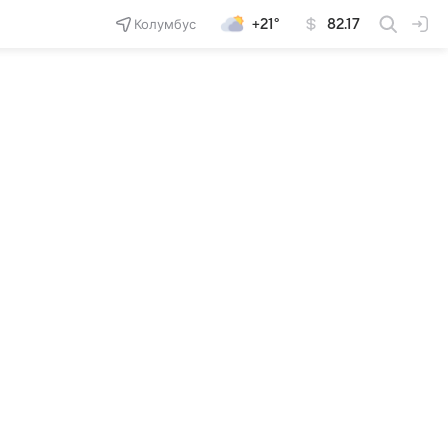
Колумбус
+21°
82.17