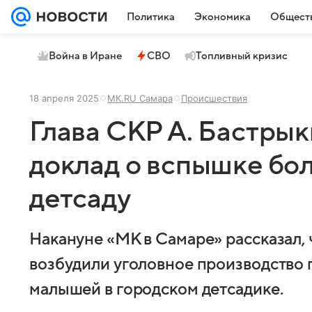
Политика
Экономика
Общест
Война в Иране
СВО
Топливный кризис
18 апреля 2025
МК.RU Самара
Происшествия
Глава СКР А. Бастры
доклад о вспышке бо
детсаду
Накануне «МК в Самаре» рассказал, 
возбудили уголовное производство 
малышей в городском детсадике.