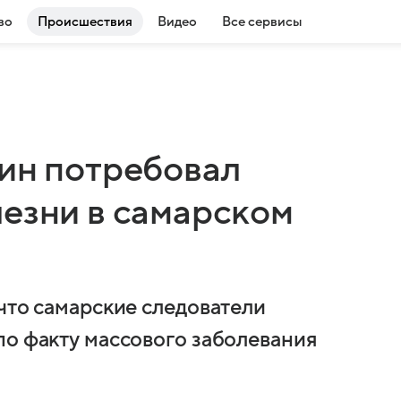
во
Происшествия
Видео
Все сервисы
кин потребовал
лезни в самарском
что самарские следователи
по факту массового заболевания