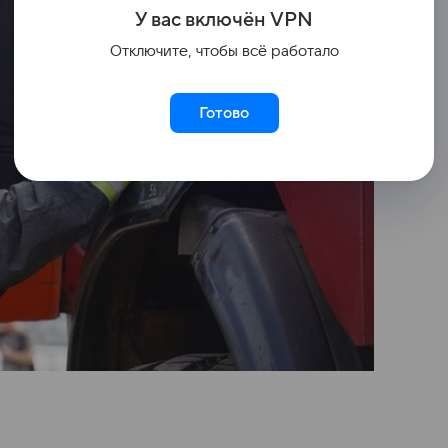
У вас включ
ён
V
P
N
Отключите, чтобы всё работало
Готово