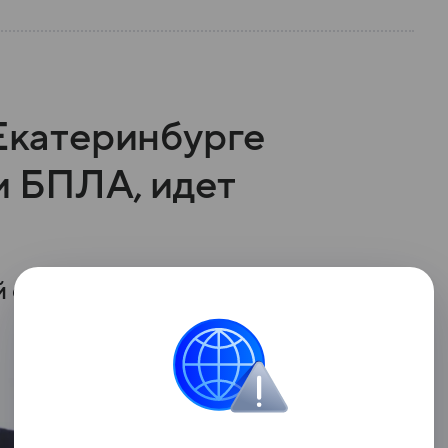
 Екатеринбурге
и БПЛА, идет
 объект Wildberries