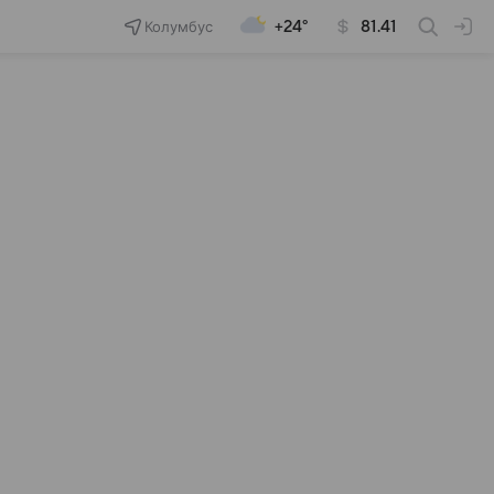
Колумбус
+24°
81.41