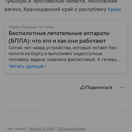
Тульскую и Ярославскую области, Московский
регион, Краснодарский край и республику
Крым
.
Узнать больше по теме
Беспилотные летательные аппараты
(БПЛА): что это и как они работают
Сотню лет назад устройства, которые летают без
пилота на борту и выполняют недоступные
человеку задачи, казались фантастикой. А теперь
они стали реальностью: собрали главное о
Читать дальше
беспилотных летательных аппаратах (БПЛА) и о
том, для чего они нужны.
Поделиться
1 час назад
Новости Mail
Происшествия