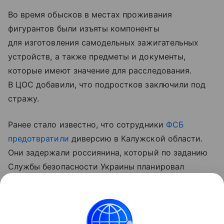
Во время обысков в местах проживания
фигурантов были изъяты компоненты
для изготовления самодельных зажигательных
устройств, а также предметы и документы,
которые имеют значение для расследования.
В ЦОС добавили, что подростков заключили под
стражу.
Ранее стало известно, что сотрудники
ФСБ
предотвратили
диверсию в Калужской области.
Они задержали россиянина, который по заданию
Службы безопасности Украины планировал
поджечь военный комиссариат. Информацию
5 августа распространил Центр общественных
связей (ЦОС)
ФСБ
.