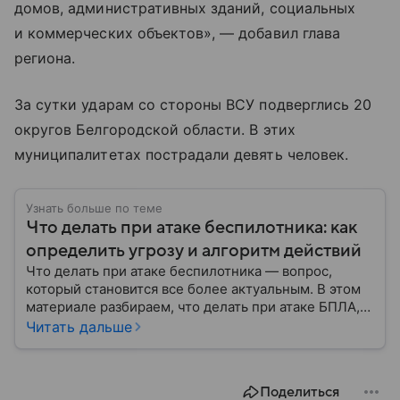
домов, административных зданий, социальных
и коммерческих объектов», — добавил глава
региона.
За сутки ударам со стороны ВСУ подверглись 20
округов Белгородской области. В этих
муниципалитетах пострадали девять человек.
Узнать больше по теме
Что делать при атаке беспилотника: как
определить угрозу и алгоритм действий
Что делать при атаке беспилотника — вопрос,
который становится все более актуальным. В этом
материале разбираем, что делать при атаке БПЛА,
как распознать угрозу, какие действия предпринять
Читать дальше
на улице и в помещении, а также что известно о
компенсации ущерба.
Поделиться