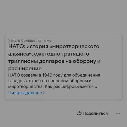
Узнать больше по теме
НАТО: история «миротворческого
альянса», ежегодно тратящего
триллионы долларов на оборону и
расширение
НАТО создали в 1949 году для объединения
западных стран по вопросам обороны и
миротворчества. Как расшифровывается
аббревиатура, для чего задумывали группировку и к
Читать дальше
каким последствиям привела деятельность альянса
— читайте в материале.
Поделиться