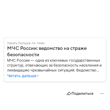
Узнать больше по теме
МЧС России: ведомство на страже
безопасности
МЧС России — одна из ключевых государственных
структур, отвечающих за безопасность населения и
ликвидацию чрезвычайных ситуаций. Ведомство
играет важную роль в защите граждан от
Читать дальше
природных катастроф, техногенных аварий и других
угроз. В этом материале разбираем, что
представляет собой МЧС, как оно устроено, какие
Поделиться
задачи выполняет и какую роль играет в
современной России.