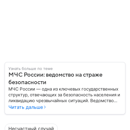
Узнать больше по теме
МЧС России: ведомство на страже
безопасности
МЧС России — одна из ключевых государственных
структур, отвечающих за безопасность населения и
ликвидацию чрезвычайных ситуаций. Ведомство
играет важную роль в защите граждан от
Читать дальше
природных катастроф, техногенных аварий и других
угроз. В этом материале разбираем, что
представляет собой МЧС, как оно устроено, какие
Несчастный случай
задачи выполняет и какую роль играет в