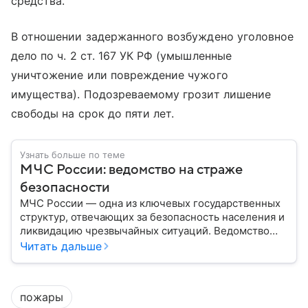
средства.
В отношении задержанного возбуждено уголовное
дело по ч. 2 ст. 167 УК РФ (умышленные
уничтожение или повреждение чужого
имущества). Подозреваемому грозит лишение
свободы на срок до пяти лет.
Узнать больше по теме
МЧС России: ведомство на страже
безопасности
МЧС России — одна из ключевых государственных
структур, отвечающих за безопасность населения и
ликвидацию чрезвычайных ситуаций. Ведомство
играет важную роль в защите граждан от
Читать дальше
природных катастроф, техногенных аварий и других
угроз. В этом материале разбираем, что
представляет собой МЧС, как оно устроено, какие
пожары
задачи выполняет и какую роль играет в