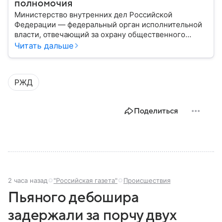
полномочия
Министерство внутренних дел Российской
Федерации — федеральный орган исполнительной
власти, отвечающий за охрану общественного
порядка, борьбу с преступностью, обеспечение
Читать дальше
безопасности граждан и реализацию
государственной политики в сфере внутренних дел.
В материале рассказываем, чем занимается МВД
РЖД
России, какие задачи выполняет министерство, как
устроена его структура, кто возглавляет ведомство
и какие полномочия оно имеет.
Поделиться
2 часа назад
"Российская газета"
Происшествия
Пьяного дебошира
задержали за порчу двух