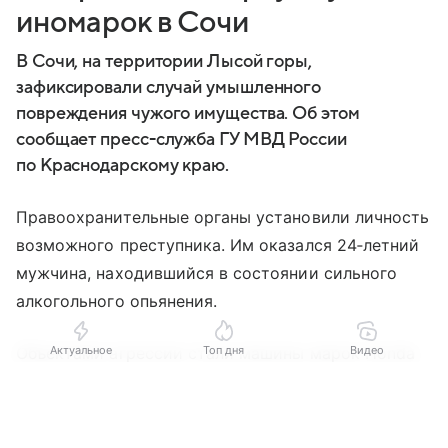
иномарок в Сочи
В Сочи, на территории Лысой горы,
зафиксировали случай умышленного
повреждения чужого имущества. Об этом
сообщает пресс-служба ГУ МВД России
по Краснодарскому краю.
Правоохранительные органы установили личность
возможного преступника. Им оказался 24‑летний
мужчина, находившийся в состоянии сильного
алкогольного опьянения.
Актуальное
Топ дня
Видео
Объектами агрессии стали машины марок Honda
и Chevrolet. Молодой человек нанес существенные
Выберите комментарий
Выберите комментарий
Выберите комментарий
повреждения первому автомобилю — на кузове
появились глубокие вмятины. Второй автомобиль