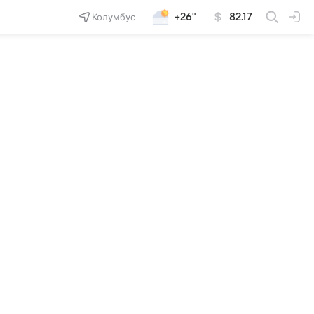
Колумбус
+26°
82.17