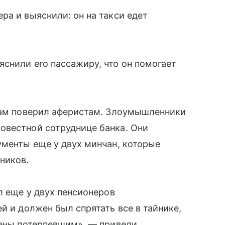
ра и выяснили: он на такси едет
снили его пассажиру, что он помогает
 сам поверил аферистам. Злоумышленники
овестной сотруднице банка. Они
ументы еще у двух минчан, которые
ников.
л еще у двух пенсионеров
й и должен был спрятать все в тайнике,
щены потерпевшим», — привели