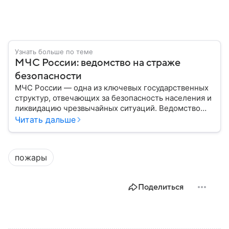
Узнать больше по теме
МЧС России: ведомство на страже
безопасности
МЧС России — одна из ключевых государственных
структур, отвечающих за безопасность населения и
ликвидацию чрезвычайных ситуаций. Ведомство
играет важную роль в защите граждан от
Читать дальше
природных катастроф, техногенных аварий и других
угроз. В этом материале разбираем, что
представляет собой МЧС, как оно устроено, какие
пожары
задачи выполняет и какую роль играет в
современной России.
Поделиться