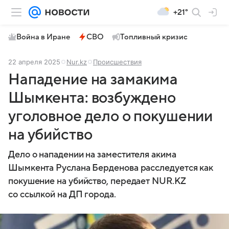
+21°
Война в Иране
СВО
Топливный кризис
22 апреля 2025
Nur.kz
Происшествия
Нападение на замакима
Шымкента: возбуждено
уголовное дело о покушении
на убийство
Дело о нападении на заместителя акима
Шымкента Руслана Берденова расследуется как
покушение на убийство, передает NUR.KZ
со ссылкой на ДП города.