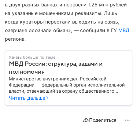
в двух разных банках и перевели 1,25 млн рублей
на указанные мошенниками реквизиты. Лишь
когда кураторы перестали выходить на связь,
озерчане осознали обман», — сообщили в ГУ
МВД
региона.
Узнать больше по теме
МВД России: структура, задачи и
полномочия
Министерство внутренних дел Российской
Федерации — федеральный орган исполнительной
власти, отвечающий за охрану общественного
порядка, борьбу с преступностью, обеспечение
Читать дальше
безопасности граждан и реализацию
государственной политики в сфере внутренних дел.
В материале рассказываем, чем занимается МВД
Поделиться
России, какие задачи выполняет министерство, как
устроена его структура, кто возглавляет ведомство
и какие полномочия оно имеет.