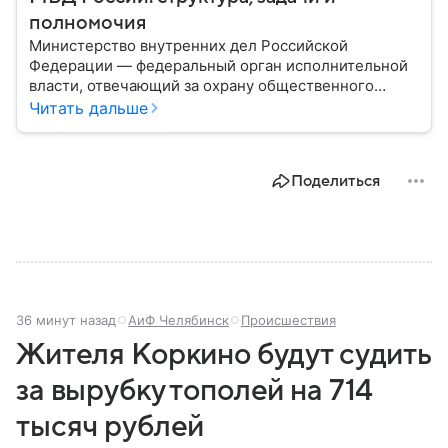
полномочия
Министерство внутренних дел Российской
Федерации — федеральный орган исполнительной
власти, отвечающий за охрану общественного
порядка, борьбу с преступностью, обеспечение
Читать дальше
безопасности граждан и реализацию
государственной политики в сфере внутренних дел.
В материале рассказываем, чем занимается МВД
Поделиться
России, какие задачи выполняет министерство, как
устроена его структура, кто возглавляет ведомство
и какие полномочия оно имеет.
36 минут назад
АиФ Челябинск
Происшествия
Жителя Коркино будут судить
за вырубку тополей на 714
тысяч рублей