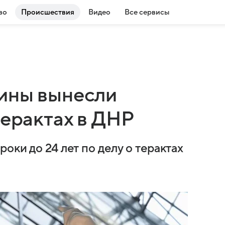
во
Происшествия
Видео
Все сервисы
ины вынесли
терактах в ДНР
оки до 24 лет по делу о терактах