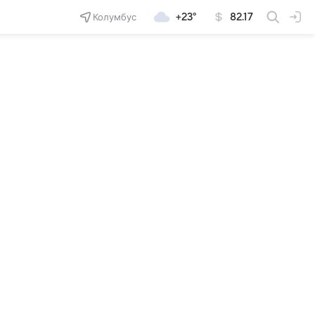
Колумбус
+23°
82.17