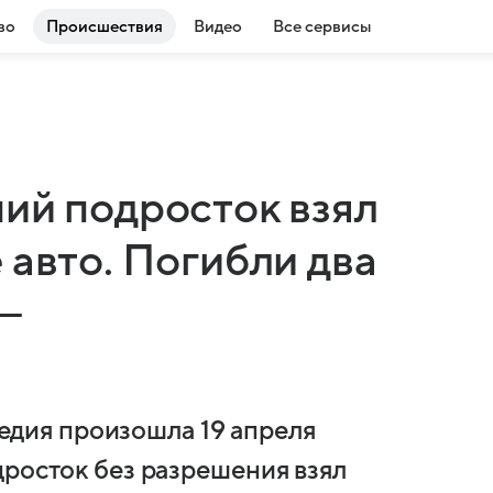
во
Происшествия
Видео
Все сервисы
ий подросток взял
 авто. Погибли два
 —
агедия произошла 19 апреля
дросток без разрешения взял