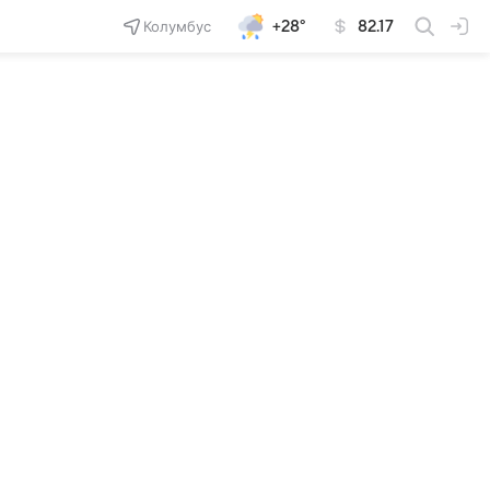
Колумбус
+28°
82.17