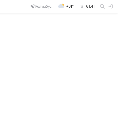
Колумбус
+31°
81.41