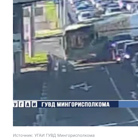
Источник:
УГАИ ГУВД Мингорисполкома