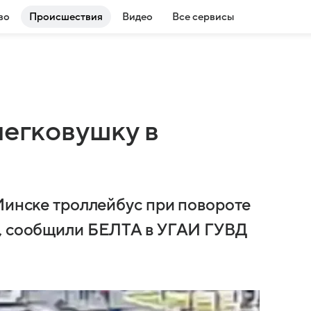
во
Происшествия
Видео
Все сервисы
легковушку в
 Минске троллейбус при повороте
м, сообщили БЕЛТА в УГАИ ГУВД