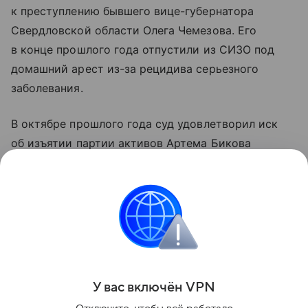
к преступлению бывшего вице-губернатора
Свердловской области Олега Чемезова. Его
в конце прошлого года отпустили из СИЗО под
домашний арест из-за рецидива серьезного
заболевания.
В октябре прошлого года суд удовлетворил иск
об изъятии партии активов Артема Бикова
и Алексея Боброва. Тогда в доход государства
обратили «Корпорацию СТС», «Облкоммунэнерго»,
СУЭНКО, Курганскую ТЭЦ и другие компании.
Всего были изъяты акции и доли в 38 обществах
общей капитализацией свыше 134 млрд руб.
Поделиться
У вас включ
ён
V
P
N