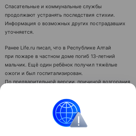
Спасательные и коммунальные службы
продолжают устранять последствия стихии.
Информация о возможных других пострадавших
уточняется.
Ранее Life.ru писал, что в Республике Алтай
при пожаре в частном доме погиб 13-летний
мальчик. Ещё один ребёнок получил тяжёлые
ожоги и был госпитализирован.
По предварительной версии, причиной возгорания
стало неосторожное обращение с огнём.
Больше новостей о ЧП, авариях и чрезвычайных
ситуациях — читайте в разделе «Происшествия»
на Life.ru.