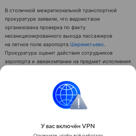
В столичной межрегиональной транспортной
прокуратуре заявили, что ведомством
организована проверка по факту
несанкционированного выхода пассажиров
на летное поле аэропорта
Шереметьево
.
Прокуратура оценит действия сотрудников
аэропорта и авиакомпании на предмет исполнения
законодательства о транспортной безопасности,
а также эффективность мер по предотвращению
доступа посторонних лиц на летное поле.
ФСБ
Поделиться
У вас включ
ён
V
P
N
Отключите, чтобы всё работало