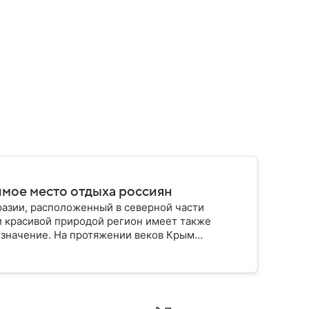
имое место отдыха россиян
разии, расположенный в северной части
и красивой природой регион имеет также
 значение. На протяжении веков Крым
 географическое положение сделало полуостров