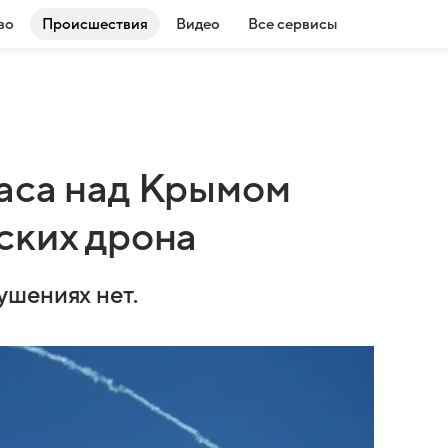
во
Происшествия
Видео
Все сервисы
аса над Крымом
ских дрона
ушениях нет.