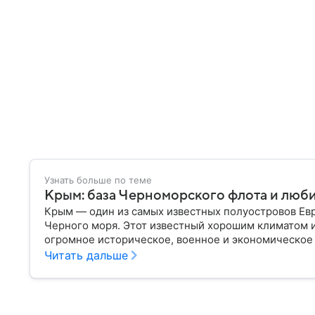
Узнать больше по теме
Крым: база Черноморского флота и люб
Крым — один из самых известных полуостровов Ев
Черного моря. Этот известный хорошим климатом 
огромное историческое, военное и экономическое
переходил от одного государства к другому, а его
Читать дальше
ключевой точкой по контролю Черного моря.