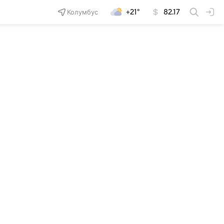
Колумбус
+21°
82.17