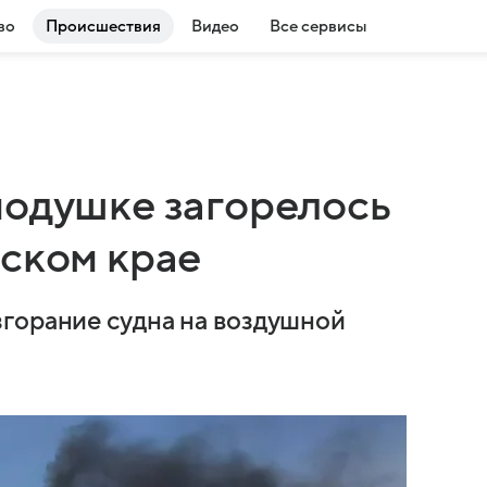
во
Происшествия
Видео
Все сервисы
подушке загорелось
рском крае
горание судна на воздушной