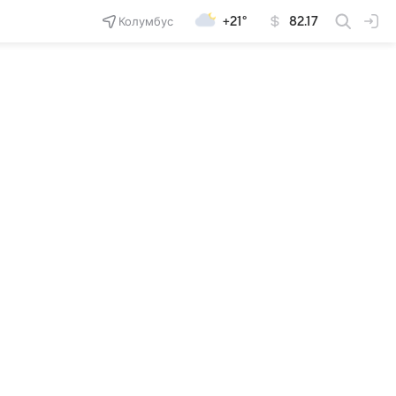
Колумбус
+21°
82.17