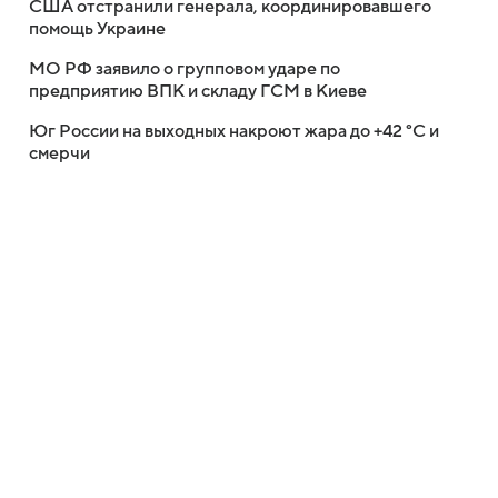
США отстранили генерала, координировавшего
помощь Украине
МО РФ заявило о групповом ударе по
предприятию ВПК и складу ГСМ в Киеве
Юг России на выходных накроют жара до +42 °C и
смерчи