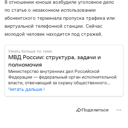
В отношении юноши возбудили уголовное дело
по статье о незаконном использовании
абонентского терминала пропуска трафика или
виртуальной телефонной станции. Сейчас
молодой человек находится под стражей.
Узнать больше по теме
МВД России: структура, задачи и
полномочия
Министерство внутренних дел Российской
Федерации — федеральный орган исполнительной
власти, отвечающий за охрану общественного
порядка, борьбу с преступностью, обеспечение
Читать дальше
безопасности граждан и реализацию
государственной политики в сфере внутренних дел.
В материале рассказываем, чем занимается МВД
Поделиться
России, какие задачи выполняет министерство, как
устроена его структура, кто возглавляет ведомство
и какие полномочия оно имеет.