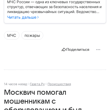
МЧС России — одна из ключевых государственных
структур, отвечающих за безопасность населения и
ликвидацию чрезвычайных ситуаций. Ведомство
играет важную роль в защите граждан от
Читать дальше
природных катастроф, техногенных аварий и других
угроз. В этом материале разбираем, что
представляет собой МЧС, как оно устроено, какие
МЧС
пожары
задачи выполняет и какую роль играет в
современной России.
Поделиться
14 часов назад
Газета.Ру
Происшествия
Москвич помогал
мошенникам с