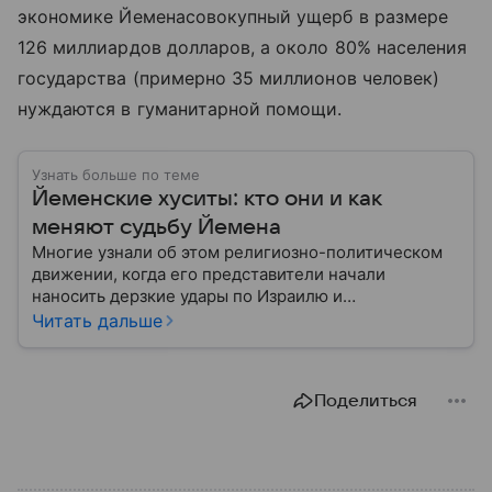
экономике Йеменасовокупный ущерб в размере
126 миллиардов долларов, а около 80% населения
государства (примерно 35 миллионов человек)
нуждаются в гуманитарной помощи.
Узнать больше по теме
Йеменские хуситы: кто они и как
меняют судьбу Йемена
Многие узнали об этом религиозно-политическом
движении, когда его представители начали
наносить дерзкие удары по Израилю и
терроризировать корабли, связанные с этим
Читать дальше
государством. И хотя йеменские хуситы официально
существуют около 30 лет, они стали громкой и
яркой историей, которая получила свое развитие в
Поделиться
рамках Ближневосточного конфликта. Подробней
об этом движении — в нашем материале.