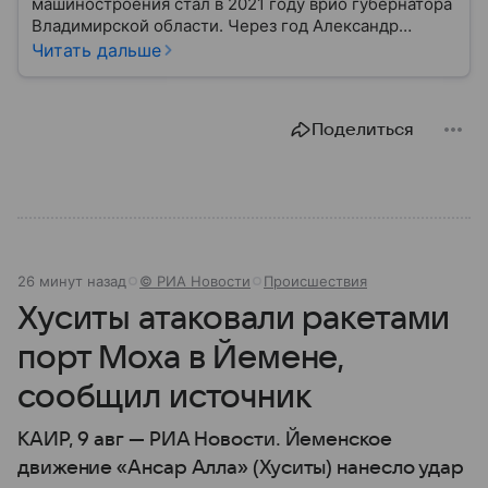
машиностроения стал в 2021 году врио губернатора
Владимирской области. Через год Александр
Авдеев официально возглавил регион: собрали
Читать дальше
главное из биографии чиновника.
Поделиться
26 минут назад
© РИА Новости
Происшествия
Хуситы атаковали ракетами
порт Моха в Йемене,
сообщил источник
КАИР, 9 авг — РИА Новости. Йеменское
движение «Ансар Алла» (Хуситы) нанесло удар