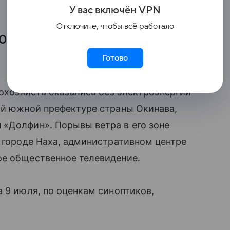
У вас включ
ён
V
P
N
Отключите, чтобы всё работало
0 м/сек, сообщило национальное
Готово
мохозяйств оказались без электроэнергии
ой южной префектуре страны Окинава,
 «Долфин». Порывы ветра в его зоне
в городе Наха, административном центре
ое общественное телевидение.
а 9 июля, по оценкам синоптиков,