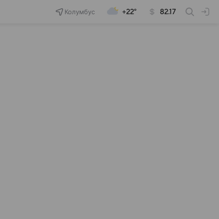
Колумбус
+22°
82.17