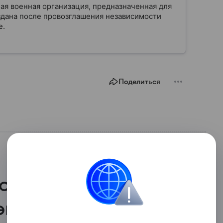
ая военная организация, предназначенная для
здана после провозглашения независимости
е.
Поделиться
с. домохозяйств
энергии из-за