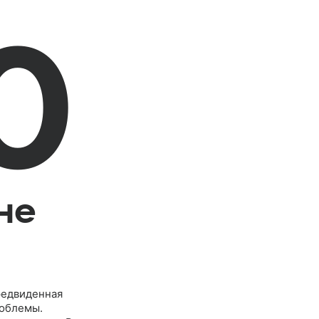
0
не
редвиденная
роблемы.