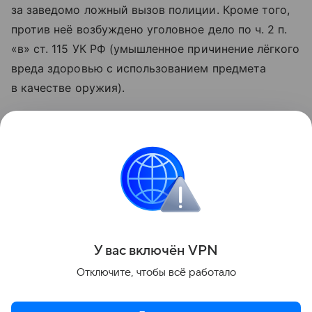
за заведомо ложный вызов полиции. Кроме того,
против неё возбуждено уголовное дело по ч. 2 п.
«в» ст. 115 УК РФ (умышленное причинение лёгкого
вреда здоровью с использованием предмета
в качестве оружия).
Сейчас правоохранители дополнительно изучают
информацию, распространённую в соцсетях.
По результатам проверки будет принято
процессуальное решение. Расследование
уголовного дела продолжается.
Поделиться
У вас включ
ён
V
P
N
Отключите, чтобы всё работало