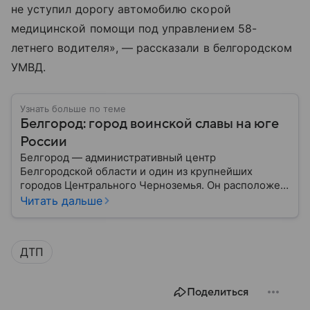
не уступил дорогу автомобилю скорой
медицинской помощи под управлением 58-
летнего водителя», — рассказали в белгородском
УМВД.
Узнать больше по теме
Белгород: город воинской славы на юге
России
Белгород — административный центр
Белгородской области и один из крупнейших
городов Центрального Черноземья. Он расположен
недалеко от российско-украинской границы и
Читать дальше
считается важным промышленным, научным,
образовательным и транспортным центром
региона. За свою историю город неоднократно
ДТП
становился ареной крупных военных событий, а
сегодня продолжает играть значимую роль в
экономике страны: собрали о нем главное.
Поделиться