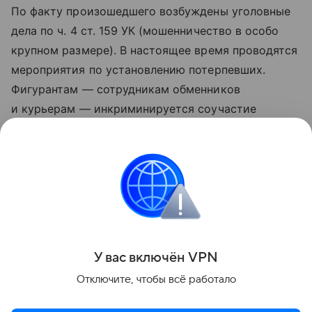
По факту произошедшего возбуждены уголовные
дела по ч. 4 ст. 159 УК (мошенничество в особо
крупном размере). В настоящее время проводятся
мероприятия по установлению потерпевших.
Фигурантам — сотрудникам обменников
и курьерам — инкриминируется соучастие
в преступлении, максимальное наказание
по данной статье предусматривает лишение
свободы на срок до десяти лет.
ФСБ
Поделиться
У вас включ
ён
V
P
N
Отключите, чтобы всё работало