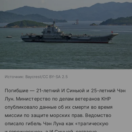
Источник:
Baycrest/CC BY-SA 2.5
Погибшие — 21-летний И Синьюй и 25-летний Чэн
Лун. Министерство по делам ветеранов КНР
опубликовало данные об их смерти во время
миссии по защите морских прав. Ведомство
описало гибель Чэн Луна как «трагическую
и героическую», а И Синьюй, согласно