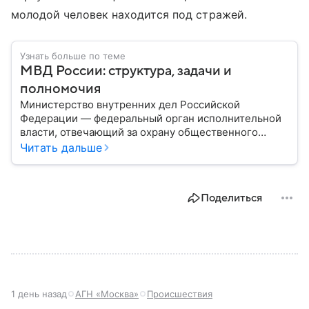
молодой человек находится под стражей.
Узнать больше по теме
МВД России: структура, задачи и
полномочия
Министерство внутренних дел Российской
Федерации — федеральный орган исполнительной
власти, отвечающий за охрану общественного
порядка, борьбу с преступностью, обеспечение
Читать дальше
безопасности граждан и реализацию
государственной политики в сфере внутренних дел.
В материале рассказываем, чем занимается МВД
Поделиться
России, какие задачи выполняет министерство, как
устроена его структура, кто возглавляет ведомство
и какие полномочия оно имеет.
1 день назад
АГН «Москва»
Происшествия