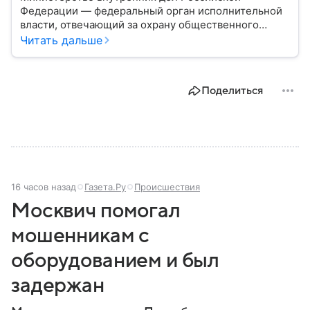
Федерации — федеральный орган исполнительной
власти, отвечающий за охрану общественного
порядка, борьбу с преступностью, обеспечение
Читать дальше
безопасности граждан и реализацию
государственной политики в сфере внутренних дел.
В материале рассказываем, чем занимается МВД
Поделиться
России, какие задачи выполняет министерство, как
устроена его структура, кто возглавляет ведомство
и какие полномочия оно имеет.
16 часов назад
Газета.Ру
Происшествия
Москвич помогал
мошенникам с
оборудованием и был
задержан