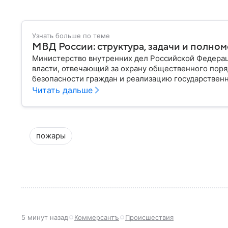
Узнать больше по теме
МВД России: структура, задачи и полно
Министерство внутренних дел Российской Федера
власти, отвечающий за охрану общественного поря
безопасности граждан и реализацию государственн
материале рассказываем, чем занимается МВД Росс
Читать дальше
устроена его структура, кто возглавляет ведомств
пожары
5 минут назад
Коммерсантъ
Происшествия