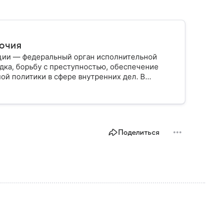
мочия
ции — федеральный орган исполнительной
дка, борьбу с преступностью, обеспечение
ой политики в сфере внутренних дел. В
ии, какие задачи выполняет министерство, как
о и какие полномочия оно имеет.
Поделиться