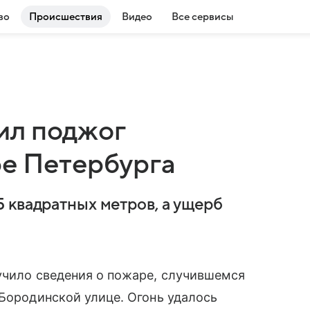
во
Происшествия
Видео
Все сервисы
ил поджог
ре Петербурга
 квадратных метров, а ущерб
учило сведения о пожаре, случившемся
 Бородинской улице. Огонь удалось