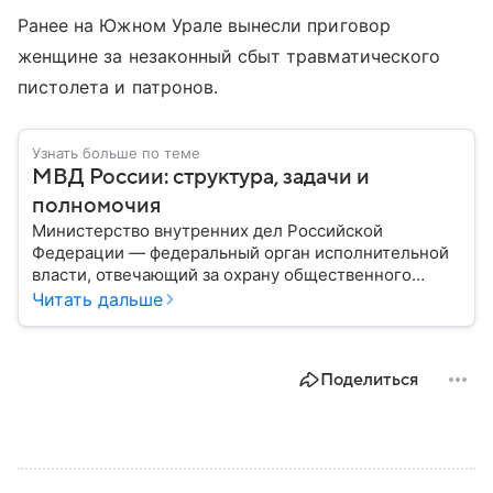
Ранее на Южном Урале вынесли приговор
женщине за незаконный сбыт травматического
пистолета и патронов.
Узнать больше по теме
МВД России: структура, задачи и
полномочия
Министерство внутренних дел Российской
Федерации — федеральный орган исполнительной
власти, отвечающий за охрану общественного
порядка, борьбу с преступностью, обеспечение
Читать дальше
безопасности граждан и реализацию
государственной политики в сфере внутренних дел.
В материале рассказываем, чем занимается МВД
Поделиться
России, какие задачи выполняет министерство, как
устроена его структура, кто возглавляет ведомство
и какие полномочия оно имеет.