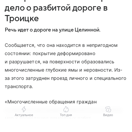
дело о разбитой дороге в
Троицке
Речь идет о дороге на улице Целинной.
Сообщается, что она находится в непригодном
состоянии: покрытие деформировано
и разрушается, на поверхности образовались
многочисленные глубокие ямы и неровности. Из-
за этого затруднен проезд личного и специального
транспорта.
«Многочисленные обращения граждан
в компетентные органы результатов не принесли,
Актуальное
Топ дня
Видео
мер к проведению ремонтных работ
на протяжении нескольких лет не принимается.
Выберите комментарий
Выберите комментарий
Выберите комментарий