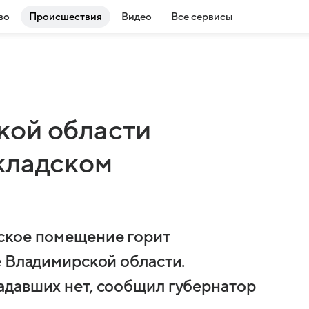
во
Происшествия
Видео
Все сервисы
кой области
кладском
ское помещение горит
е Владимирской области.
адавших нет, сообщил губернатор