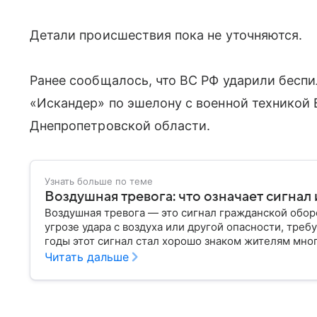
Детали происшествия пока не уточняются.
Ранее сообщалось, что ВС РФ ударили беспи
«Искандер» по эшелону с военной техникой 
Днепропетровской области.
Узнать больше по теме
Воздушная тревога: что означает сигнал 
Воздушная тревога — это сигнал гражданской обо
угрозе удара с воздуха или другой опасности, тр
годы этот сигнал стал хорошо знаком жителям мног
знают, как правильно действовать после его объяв
Читать дальше
воздушная тревога, как звучит сирена, какие дейс
отбоя.