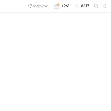
Колумбус
+26°
82.17