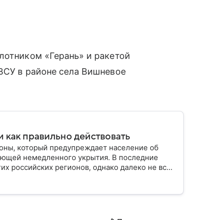
лотником «Герань» и ракетой
ВСУ в районе села Вишневое
и как правильно действовать
роны, который предупреждает население об
ебующей немедленного укрытия. В последние
их российских регионов, однако далеко не все
ления. В материале рассказываем, что означает
твия рекомендуют в МЧС и что делать после