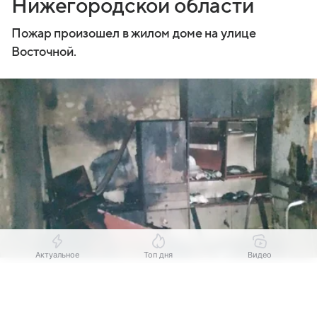
Нижегородской области
Пожар произошел в жилом доме на улице
Восточной.
Актуальное
Топ дня
Видео
Источник:
Комсомольская правда
Выберите комментарий
Выберите комментарий
Выберите комментарий
Пенсионер погиб при пожаре жилого дома.