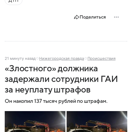
России, какие задачи выполняет министерство, как
устроена его структура, кто возглавляет ведомство
и какие полномочия оно имеет.
Поделиться
21 минуту назад
Нижегородская правда
Происшествия
«Злостного» должника
задержали сотрудники ГАИ
за неуплату штрафов
Он накопил 137 тысяч рублей по штрафам.