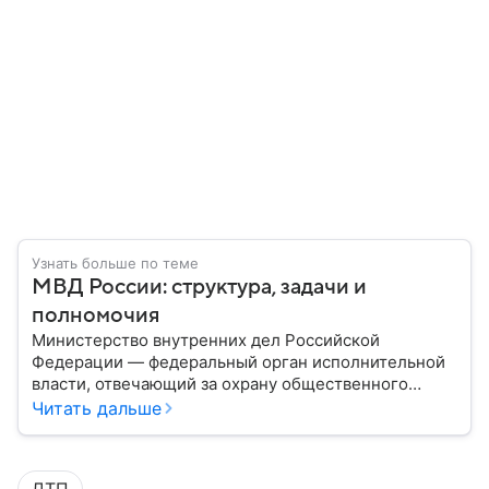
Узнать больше по теме
МВД России: структура, задачи и
полномочия
Министерство внутренних дел Российской
Федерации — федеральный орган исполнительной
власти, отвечающий за охрану общественного
порядка, борьбу с преступностью, обеспечение
Читать дальше
безопасности граждан и реализацию
государственной политики в сфере внутренних дел.
В материале рассказываем, чем занимается МВД
ДТП