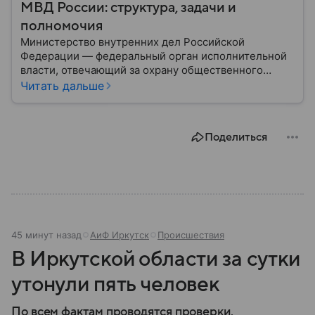
МВД России: структура, задачи и
полномочия
Министерство внутренних дел Российской
Федерации — федеральный орган исполнительной
власти, отвечающий за охрану общественного
порядка, борьбу с преступностью, обеспечение
Читать дальше
безопасности граждан и реализацию
государственной политики в сфере внутренних дел.
В материале рассказываем, чем занимается МВД
Поделиться
России, какие задачи выполняет министерство, как
устроена его структура, кто возглавляет ведомство
и какие полномочия оно имеет.
45 минут назад
АиФ Иркутск
Происшествия
В Иркутской области за сутки
утонули пять человек
По всем фактам проводятся проверки.