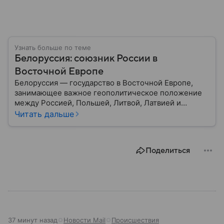
Узнать больше по теме
Белоруссия: союзник России в
Восточной Европе
Белоруссия — государство в Восточной Европе,
занимающее важное геополитическое положение
между Россией, Польшей, Литвой, Латвией и
Украиной. Несмотря на свою небольшую
Читать дальше
территорию, страна играет значительную роль в
международной политике и экономике региона. В
этом материале разбираем главное о союзной РФ
Поделиться
республике.
37 минут назад
Новости Mail
Происшествия