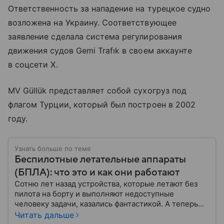
Ответственность за нападение на турецкое судно
возложена на Украину. Соответствующее
заявление сделала система регулирования
движения судов Gemi Trafık в своем аккаунте
в соцсети Х.
MV Güllük представляет собой сухогруз под
флагом Турции, который был построен в 2002
году.
Узнать больше по теме
Беспилотные летательные аппараты
(БПЛА): что это и как они работают
Сотню лет назад устройства, которые летают без
пилота на борту и выполняют недоступные
человеку задачи, казались фантастикой. А теперь
они стали реальностью: собрали главное о
Читать дальше
беспилотных летательных аппаратах (БПЛА) и о