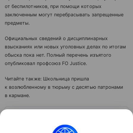
от беспилотников, при помощи которых
заключенным могут перебрасывать запрещенные
предметы.
Официальных сведений о дисциплинарных
взысканиях или новых уголовных делах по итогам
обыска пока нет. Полный перечень изъятого
опубликовал профсоюз FO Justice.
Читайте также: Школьница пришла
к возлюбленному в тюрьму с десятью патронами
в кармане.
Узнать больше по теме
Франция: одна из ведущих стран Европы
Франция — одно из крупнейших государств Европы
и одна из самых влиятельных стран мира.