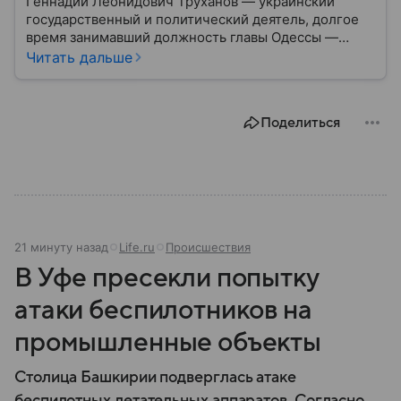
Геннадий Леонидович Труханов — украинский
государственный и политический деятель, долгое
время занимавший должность главы Одессы —
крупного портового города на юге Украины. Он
Читать дальше
также был народным депутатом и имеет опыт
работы в органах местной власти, пока в 2025 году
с ним не приключился скандал.
Поделиться
21 минуту назад
Life.ru
Происшествия
В Уфе пресекли попытку
атаки беспилотников на
промышленные объекты
Столица Башкирии подверглась атаке
беспилотных летательных аппаратов. Согласно