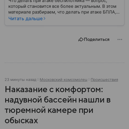
Что делать при атаке беспилотника — вопрос,
который становится все более актуальным. В этом
материале разбираем, что делать при атаке БПЛА,
как распознать угрозу, какие действия предпринять
Читать дальше
на улице и в помещении, а также что известно о
компенсации ущерба.
Поделиться
23 минуты назад
Московский комсомолец
Происшествия
Наказание с комфортом:
надувной бассейн нашли в
тюремной камере при
обысках