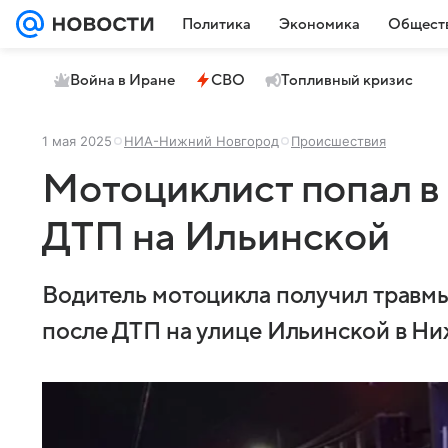
Политика
Экономика
Общест
Война в Иране
СВО
Топливный кризис
1 мая 2025
НИА-Нижний Новгород
Происшествия
Мотоциклист попал в
ДТП на Ильинской
Водитель мотоцикла получил травмы
после ДТП на улице Ильинской в Н