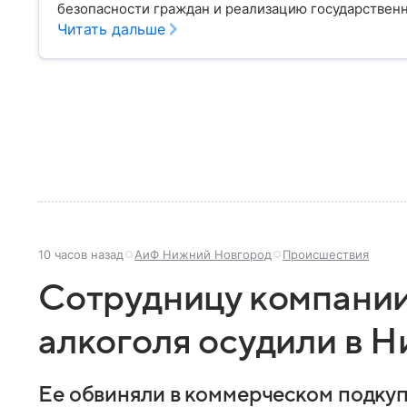
безопасности граждан и реализацию государственн
материале рассказываем, чем занимается МВД Росс
Читать дальше
устроена его структура, кто возглавляет ведомств
10 часов назад
АиФ Нижний Новгород
Происшествия
Сотрудницу компании
алкоголя осудили в 
Ее обвиняли в коммерческом подкуп