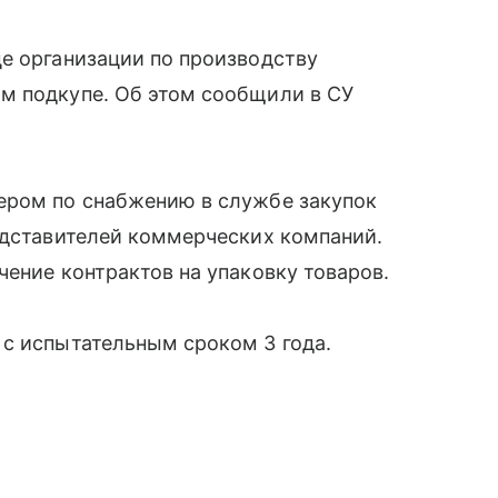
е организации по производству
м подкупе. Об этом сообщили в СУ
ером по снабжению в службе закупок
едставителей коммерческих компаний.
чение контрактов на упаковку товаров.
 с испытательным сроком 3 года.
сковали в доход государства.
инска получила условный срок за обман