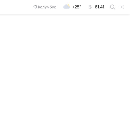
Колумбус
+25°
81.41