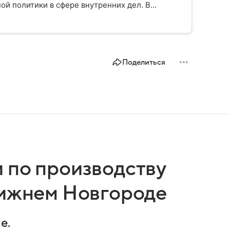
ой политики в сфере внутренних дел. В
ии, какие задачи выполняет министерство, как
о и какие полномочия оно имеет.
Поделиться
 по производству
Нижнем Новгороде
е.