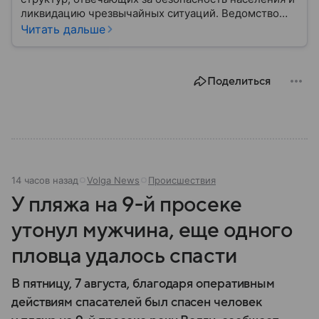
ликвидацию чрезвычайных ситуаций. Ведомство
играет важную роль в защите граждан от
Читать дальше
природных катастроф, техногенных аварий и других
угроз. В этом материале разбираем, что
представляет собой МЧС, как оно устроено, какие
Поделиться
задачи выполняет и какую роль играет в
современной России.
14 часов назад
Volga News
Происшествия
У пляжа на 9-й просеке
утонул мужчина, еще одного
пловца удалось спасти
В пятницу, 7 августа, благодаря оперативным
действиям спасателей был спасен человек