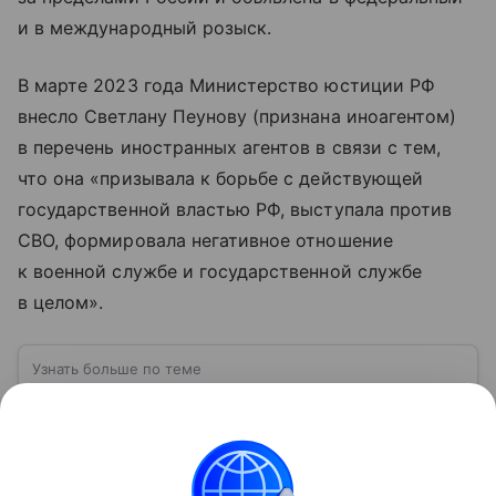
и в международный розыск.
В марте 2023 года Министерство юстиции РФ
внесло Светлану Пеунову (признана иноагентом)
в перечень иностранных агентов в связи с тем,
что она «призывала к борьбе с действующей
государственной властью РФ, выступала против
СВО, формировала негативное отношение
к военной службе и государственной службе
в целом».
Узнать больше по теме
Государственная дума РФ: как работает
главный законодательный орган страны
Государственная дума занимает особое место в
системе российской власти. Именно здесь
обсуждаются и принимаются федеральные законы,