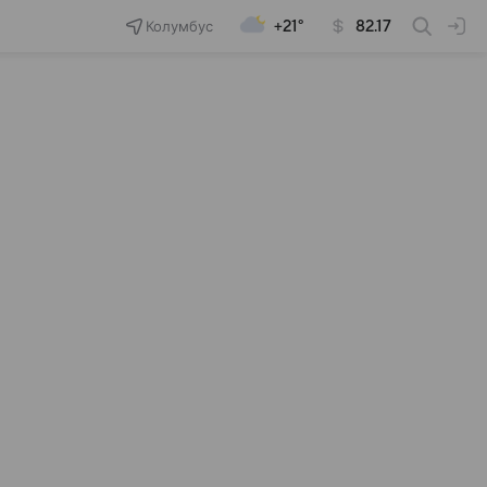
Колумбус
+21°
82.17