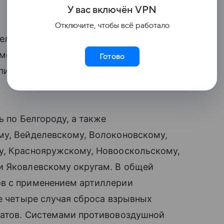
У вас включ
ён
V
P
N
Отключите, чтобы всё работало
человек погиб, 24 человека пострадали,
ме того, в больнице скончался мужчина,
Готово
пилотника в Белгородском округе
ь по Белгороду, а также
му, Вейделевскому, Волоконовскому,
у, Краснояружскому, Новооскольскому,
и Яковлевскому округам. В общей
ов с применением артиллерии
же четыре случая сброса взрывных
ратов. Системами противовоздушной