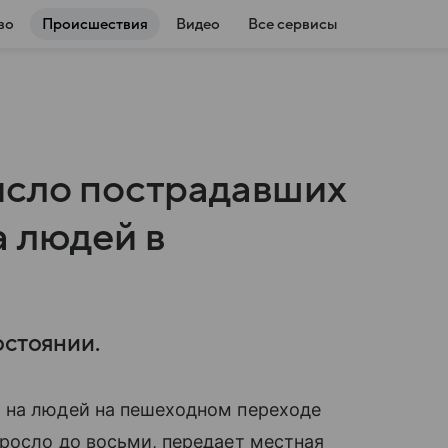
во
Происшествия
Видео
Все сервисы
исло пострадавших
а людей в
остоянии.
 на людей на пешеходном переходе
росло до восьми, передает местная