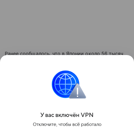
Ранее сообщалось, что в Японии около 56 тысяч
домохозяйств лишились электроснабжения из-
за тайфуна.
Достоверные новости всегда под рукой —
в канале «МК» в MAX.
Поделиться
У вас включ
ён
V
P
N
Отключите, чтобы всё работало