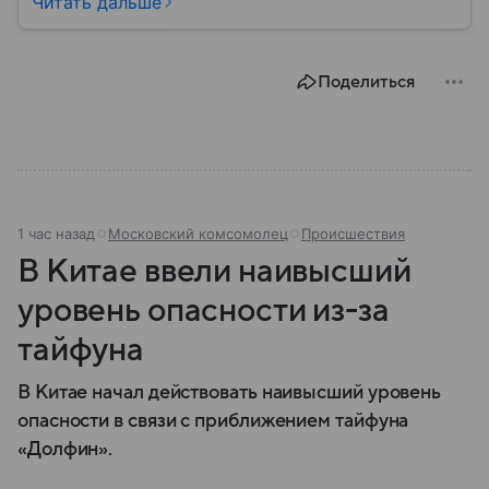
Читать дальше
на улице и в помещении, а также что известно о
компенсации ущерба.
Поделиться
1 час назад
Московский комсомолец
Происшествия
В Китае ввели наивысший
уровень опасности из-за
тайфуна
В Китае начал действовать наивысший уровень
опасности в связи с приближением тайфуна
«Долфин».