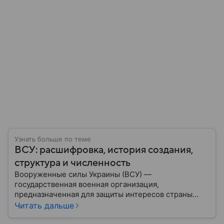
Узнать больше по теме
ВСУ: расшифровка, история создания,
структура и численность
Вооруженные силы Украины (ВСУ) —
государственная военная организация,
предназначенная для защиты интересов страны
военным путем. Была создана после
Читать дальше
провозглашения независимости Украины в 1991