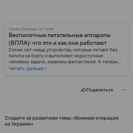
Узнать больше по теме
Беспилотные летательные аппараты
(БПЛА): что это и как они работают
Сотню лет назад устройства, которые летают без
пилота на борту и выполняют недоступные
человеку задачи, казались фантастикой. А теперь
они стали реальностью: собрали главное о
Читать дальше
беспилотных летательных аппаратах (БПЛА) и о
том, для чего они нужны.
Поделиться
Следите за развитием темы «Военная операция
на Украине»