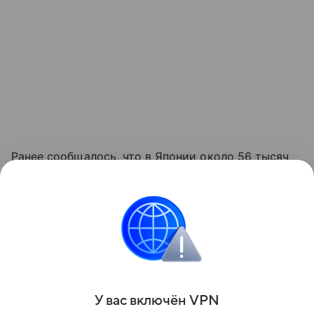
Ранее сообщалось, что в Японии около 56 тысяч
домохозяйств лишились электроснабжения из-
за тайфуна.
Достоверные новости всегда под рукой —
в канале «МК» в MAX.
Поделиться
У вас включ
ён
V
P
N