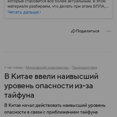
который становится все более актуальным. В этом
материале разбираем, что делать при атаке БПЛА,
как распознать угрозу, какие действия предпринять
Читать дальше
на улице и в помещении, а также что известно о
компенсации ущерба.
Поделиться
1 час назад
Московский комсомолец
Происшествия
В Китае ввели наивысший
уровень опасности из-за
тайфуна
В Китае начал действовать наивысший уровень
опасности в связи с приближением тайфуна