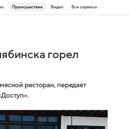
во
Происшествия
Видео
Все сервисы
лябинска горел
 мясной ресторан, передает
«Доступ».