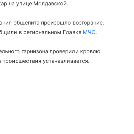
ар на улице Молдавской.
дания общепита произошло возгорание.
общили в региональном Главке
МЧС
.
ельного гарнизона проверили кровлю
а происшествия устанавливается.