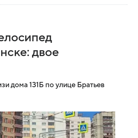
елосипед
нске: двое
изи дома 131Б по улице Братьев