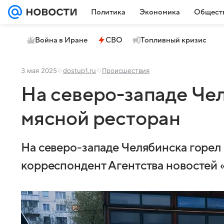
Политика
Экономика
Общест
Война в Иране
СВО
Топливный кризис
3 мая 2025
dostup1.ru
Происшествия
На северо-западе Че
мясной ресторан
На северо-западе Челябинска горел
корреспондент Агентства новостей 