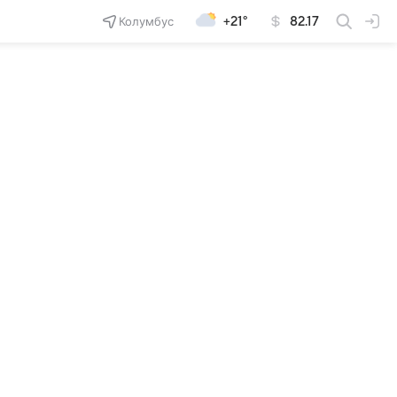
Колумбус
+21°
82.17