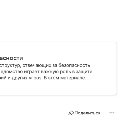
пасности
структур, отвечающих за безопасность
Ведомство играет важную роль в защите
ий и других угроз. В этом материале
строено, какие задачи выполняет и какую роль
Поделиться