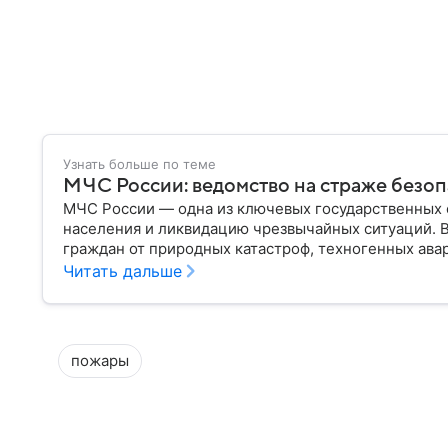
Узнать больше по теме
МЧС России: ведомство на страже безо
МЧС России — одна из ключевых государственных 
населения и ликвидацию чрезвычайных ситуаций. 
граждан от природных катастроф, техногенных авар
разбираем, что представляет собой МЧС, как оно у
Читать дальше
играет в современной России.
пожары