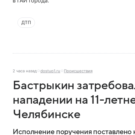
в ГАИ города.
ДТП
2 часа назад
dostup1.ru
Происшествия
Бастрыкин затребовал
нападении на 11-летн
Челябинске
Исполнение поручения поставлено н