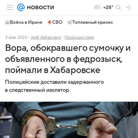
+28°
Война в Иране
СВО
Топливный кризис
3 мая 2025
АиФ Хабаровск
Происшествия
Вора, обокравшего сумочку и
объявленного в федрозыск,
поймали в Хабаровске
Полицейские доставили задержанного
в следственный изолятор.