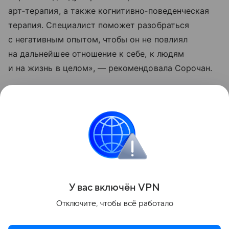
арт‑терапия, а также когнитивно‑поведенческая
терапия. Специалист поможет разобраться
с негативным опытом, чтобы он не повлиял
на дальнейшее отношение к себе, к людям
и на жизнь в целом», — рекомендовала Сорочан.
Эксперт подчеркнула важность поддержки
родителей. Она призвала не обвинять детей
в случившемся, выстроить с ними доверительные
отношения, в которых ребята будут чувствовать
себя в безопасности.
Поделиться
У вас включ
ён
V
P
N
Отключите, чтобы всё работало