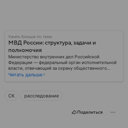
Узнать больше по теме
МВД России: структура, задачи и
полномочия
Министерство внутренних дел Российской
Федерации — федеральный орган исполнительной
власти, отвечающий за охрану общественного
порядка, борьбу с преступностью, обеспечение
Читать дальше
безопасности граждан и реализацию
государственной политики в сфере внутренних дел.
В материале рассказываем, чем занимается МВД
СК
расследование
России, какие задачи выполняет министерство, как
устроена его структура, кто возглавляет ведомство
и какие полномочия оно имеет.
Поделиться