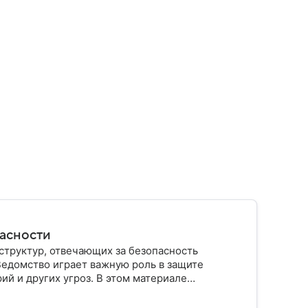
пасности
структур, отвечающих за безопасность
Ведомство играет важную роль в защите
ий и других угроз. В этом материале
строено, какие задачи выполняет и какую роль