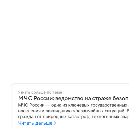
Узнать больше по теме
МЧС России: ведомство на страже безо
МЧС России — одна из ключевых государственных 
населения и ликвидацию чрезвычайных ситуаций. 
граждан от природных катастроф, техногенных авар
разбираем, что представляет собой МЧС, как оно у
Читать дальше
играет в современной России.