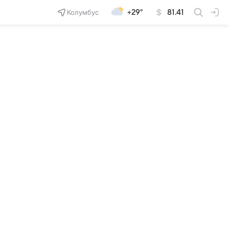
Колумбус
+29°
81.41