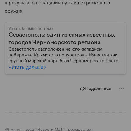
в результате попадания пуль из стрелкового
оружия.
Узнать больше по теме
Севастополь: один из самых известных
городов Черноморского региона
Севастополь расположен на юго-западном
побережье Крымского полуострова. Известен как
крупный морской порт, база Черноморского флота и
город с богатой военной историей, сыгравший
Читать дальше
важную роль в событиях Крымской, Великой
Отечественной войн и современной истории. В
материале — главное об этом городе федерального
Поделиться
значения.
49 минут назад
Новости Mail
Происшествия