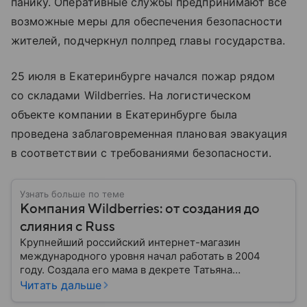
панику. Оперативные службы предпринимают все
возможные меры для обеспечения безопасности
жителей, подчеркнул полпред главы государства.
25 июля в Екатеринбурге начался пожар рядом
со складами Wildberries. На логистическом
объекте компании в Екатеринбурге была
проведена заблаговременная плановая эвакуация
в соответствии с требованиями безопасности.
Узнать больше по теме
Компания Wildberries: от создания до
слияния с Russ
Крупнейший российский интернет-магазин
международного уровня начал работать в 2004
году. Создала его мама в декрете Татьяна
Бакальчук. Сегодня владелица Wildberries — одна
Читать дальше
из богатейших женщин России и мира. Историю