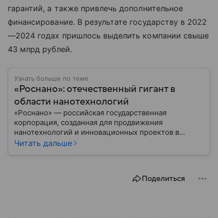
гарантий, а также привлечь дополнительное
финансирование. В результате государству в 2022
—2024 годах пришлось выделить компании свыше
43 млрд рублей.
Узнать больше по теме
«Роснано»: отечественный гигант в
области нанотехнологий
«Роснано» — российская государственная
корпорация, созданная для продвижения
нанотехнологий и инновационных проектов в
России. В материале разбираем, что это за фирма,
Читать дальше
какие цели она преследует, какие проекты
реализует и какое значение корпорация имеет для
России сегодня.
Поделиться