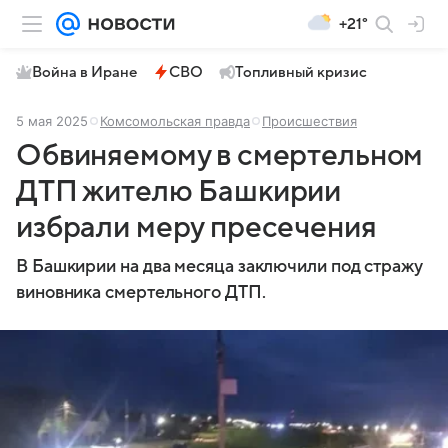
+21°
Война в Иране
СВО
Топливный кризис
5 мая 2025
Комсомольская правда
Происшествия
Обвиняемому в смертельном
ДТП жителю Башкирии
избрали меру пресечения
В Башкирии на два месяца заключили под стражу
виновника смертельного ДТП.