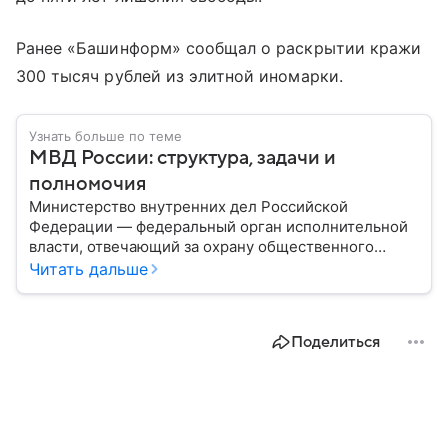
Ранее «Башинформ» сообщал о раскрытии кражи
300 тысяч рублей из элитной иномарки.
Узнать больше по теме
МВД России: структура, задачи и
полномочия
Министерство внутренних дел Российской
Федерации — федеральный орган исполнительной
власти, отвечающий за охрану общественного
порядка, борьбу с преступностью, обеспечение
Читать дальше
безопасности граждан и реализацию
государственной политики в сфере внутренних дел.
В материале рассказываем, чем занимается МВД
Поделиться
России, какие задачи выполняет министерство, как
устроена его структура, кто возглавляет ведомство
и какие полномочия оно имеет.